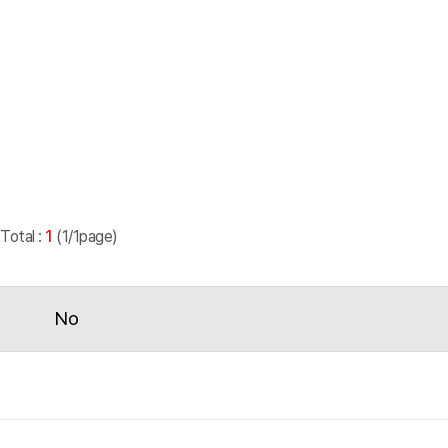
Total :
1
(1/1page)
No